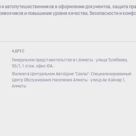
 и автопутешественников в оформлении документов, защита пра
евозчиков и повышение уровня качества, безопасности и комфо
АДРЕС
Генеральное представительство в г.Алматы - улица Тулебаева,
95/1, 1 этаж, офис IDA.
Филиал в Центральном АвтоЦоне "Саялы"- Специализированный
Центр Обслуживания Населения Алматы - улица Ак-Кайнар 1,
Алматы