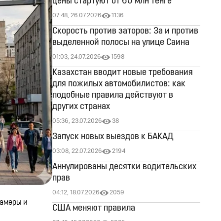
цены стартуют от 60 млн тенге
07:48, 26.07.2026
1136
Скорость против заторов: За и против
выделенной полосы на улице Саина
01:03, 24.07.2026
1598
Казахстан вводит новые требования
для пожилых автомобилистов: как
подобные правила действуют в
других странах
05:36, 23.07.2026
38
Запуск новых выездов к БАКАД
03:08, 22.07.2026
2194
Аннулированы десятки водительских
прав
04:12, 18.07.2026
2059
камеры и
США меняют правила