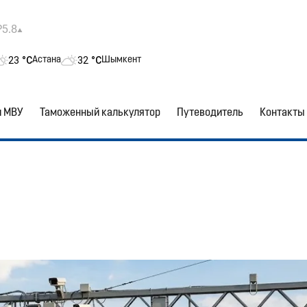
₽5.8
23
°C
32
°C
Астана
Шымкент
и МВУ
Таможенный калькулятор
Путеводитель
Контакты