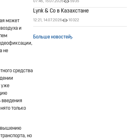
07:46, 15.07.2026
5935
Lynk & Co в Казахстане
12:21, 14.07.2026
10322
рая может
 воздуха и
лем
Больше новостей
видеофиксации,
а не
ртного средства
ждении
 уже
ацию
ь введения
нято только
повышению
транспорта, но