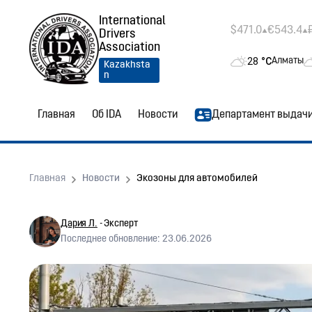
International
$471.0
€543.4
Drivers
Association
28
°C
Алматы
Kazakhsta
n
Главная
Об IDA
Новости
Департамент выдач
Главная
Новости
Экозоны для автомобилей
Дария Л.
- Эксперт
Последнее обновление: 23.06.2026