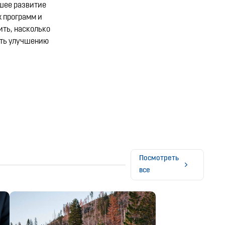
йшее развитие
 программ и
ить, насколько
ать улучшению
Посмотреть
все