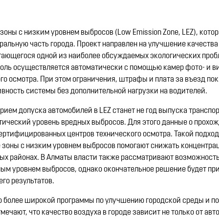
оны с низким уровнем выбросов (Low Emission Zone, LEZ), кото
ральную часть города. Проект направлен на улучшение качества
тающегося одной из наиболее обсуждаемых экологических проб
троль осуществляется автоматически с помощью камер фото- и 
о осмотра. При этом ограничения, штрафы и плата за въезд пок
вность системы без дополнительной нагрузки на водителей.
рием допуска автомобилей в LEZ станет не год выпуска транспо
тический уровень вредных выбросов. Для этого данные о прохо
сертифицированных центров технического осмотра. Такой подход
де зоны с низким уровнем выбросов помогают снижать концентр
ых районах. В Алматы власти также рассматривают возможност
ым уровнем выбросов, однако окончательное решение будет при
его результатов.
ью более широкой программы по улучшению городской среды и 
ечают, что качество воздуха в городе зависит не только от авто