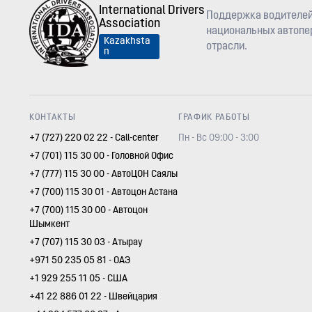
International Drivers
Поддержка водителей
Association
национальных автопер
Kazakhsta
отрасли.
n
КОНТАКТЫ
ГРАФИК РАБОТЫ
+7 (727) 220 02 22 - Call-center
Пн - Вс 09:00 - 3:00
+7 (701) 115 30 00 - Головной Офис
+7 (777) 115 30 00 - АвтоЦОН Саялы
+7 (700) 115 30 01 - Автоцон Астана
+7 (700) 115 30 00 - Автоцон
Шымкент
+7 (707) 115 30 03 - Атырау
+971 50 235 05 81 - ОАЭ
+1 929 255 11 05 - США
+41 22 886 01 22 - Швейцария