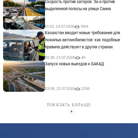
Скорость против заторов: За и против
выделенной полосы на улице Саина
01:03, 24.07.2026
1604
Казахстан вводит новые требования для
пожилых автомобилистов: как подобные
правила действуют в других странах
05:36, 23.07.2026
49
Запуск новых выездов к БАКАД
03:08, 22.07.2026
2206
ПОКАЗАТЬ БОЛЬШЕ
Посмотреть
НОВОСТИ
все