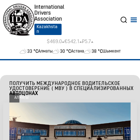
International
Drivers
Association
Kazakhsta
n
$469.0
€542.1
₽5.7
33
°C
30
°C
38
°C
Алматы
Астана
Шымкент
ПОЛУЧИТЬ МЕЖДУНАРОДНОЕ ВОДИТЕЛЬСКОЕ
УДОСТОВЕРЕНИЕ ( МВУ ) В СПЕЦИАЛИЗИРОВАННЫХ
АВТОЦОНАХ
АЛМАТЫ