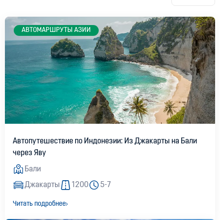
AВТОМАРШРУТЫ АЗИИ
Полное солнечное затмение вызовет
автотуристический бум в Испании: власти готовят
дороги
05:55, 04.08.2026
814
Автопутешествие по Индонезии: Из Джакарты на Бали
через Яву
Бали
Трассы на пределе высоты
Джакарты
1200
5-7
10:43, 03.08.2026
1890
Читать подробнее