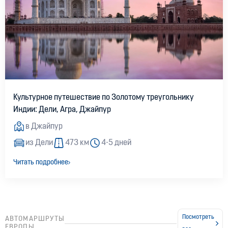
Культурное путешествие по Золотому треугольнику
Новый мост США — Канада
Индии: Дели, Агра, Джайпур
07:51, 31.07.2026
1140
в Джайпур
из Дели
473 км
4-5 дней
Читать подробнее
Посмотреть
АВТОМАРШРУТЫ
ЕВРОПЫ