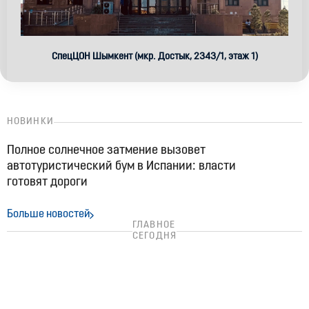
СпецЦОН Шымкент (мкр. Достык, 2343/1​, этаж 1)
НОВИНКИ
Полное солнечное затмение вызовет
автотуристический бум в Испании: власти
готовят дороги
05:55, 04.08.2026
814
Больше новостей
Трассы на пределе высоты
ГЛАВНОЕ
СЕГОДНЯ
10:43, 03.08.2026
1890
Кризис Audi в Германии
07:12, 02.08.2026
2056
Лучшие острова Европы для автопутешествий