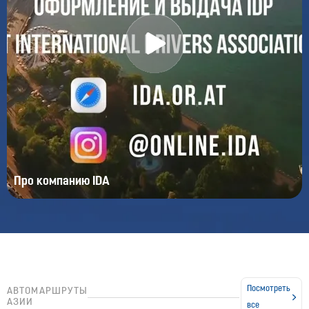
Перекрытие трассы Алматы — Тараз
07:35, 07.08.2026
1784
Про компанию IDA
Подорожание БАКАД в августе
07:14, 06.08.2026
1977
Посмотреть
AВТОМАРШРУТЫ
АЗИИ
все