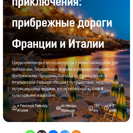
приключения:
прибрежные дороги
Франции и Италии
Средиземноморье ассоциируется с захватывающими дух
пейзажами, бирюзовыми водами и очаровательными
прибрежными городами. Поездка по Французской и
Итальянской Ривьере обещает путешествие, наполненное
потрясающими видами, восхитительной кухней и
культурными изысками.
в Римскую Ривьеру,
из Ниццы,
795
4-5
Италия
Франция
км
дней