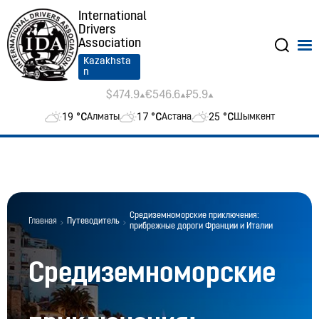
International
Drivers
Association
Kazakhsta
n
$474.9
€546.6
₽5.9
19
°C
17
°C
25
°C
Алматы
Астана
Шымкент
Средиземноморские приключения:
Главная
Путеводитель
прибрежные дороги Франции и Италии
Средиземноморские