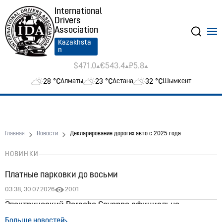
International
Drivers
Association
Kazakhsta
n
$471.0
€543.4
₽5.8
28
°C
23
°C
32
°C
Алматы
Астана
Шымкент
Главная
Новости
Декларирование дорогих авто с 2025 года
НОВИНКИ
Платные парковки до восьми
03:38, 30.07.2026
2001
Электрический Porsche Cayenne официально
появился в Казахстане: цены стартуют от 60 млн
Больше новостей