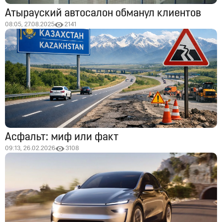
Атырауский автосалон обманул клиентов
08:05, 27.08.2025
2141
Асфальт: миф или факт
09:13, 26.02.2026
3108