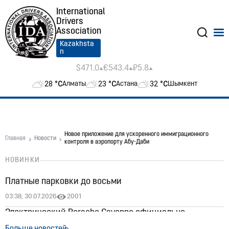
International
Drivers
Association
Kazakhsta
n
$471.0
€543.4
₽5.8
28
°C
23
°C
32
°C
Алматы
Астана
Шымкент
Новое приложение для ускоренного иммиграционного
Главная
Новости
контроля в аэропорту Абу-Даби
НОВИНКИ
Платные парковки до восьми
03:38, 30.07.2026
2001
Электрический Porsche Cayenne официально
появился в Казахстане: цены стартуют от 60 млн