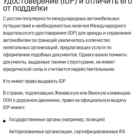
Удостоверение (IDP) и отличить его
США меняют правила
от подделки
07:46, 15.07.2026
5935
С ростом популярности международных автомобильных
путешествий и необходимостью наличия
Международного
водительского удостоверения (IDP)
для аренды и управления
автомобилем за границей увеличилось количество
нелегальных организаций
, предлагающих услуги по
оформлению подобных документов. Однако важно помнить:
документы, выданные такими структурами, не имеют
юридической силы
и считаются недействительными.
Кто имеет право выдавать IDP
В странах, подписавших
Женевскую или Венскую конвенцию
ООН о дорожном движении
, право на официальную выдачу
IDP имеют:
Государственные органы (например, полиция)
Авторизованные организации, сертифицированные
IFA