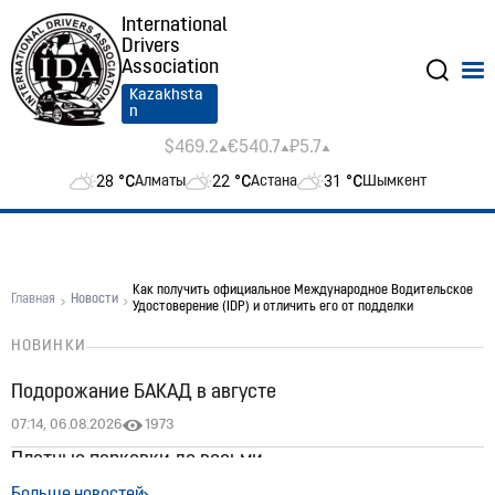
International
Drivers
Association
Kazakhsta
n
$469.2
€540.7
₽5.7
28
°C
22
°C
31
°C
Алматы
Астана
Шымкент
Как получить официальное Международное Водительское
Главная
Новости
Удостоверение (IDP) и отличить его от подделки
НОВИНКИ
Подорожание БАКАД в августе
07:14, 06.08.2026
1973
Платные парковки до восьми
03:38, 30.07.2026
2014