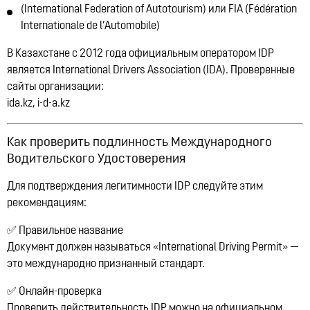
(International Federation of Autotourism) или
FIA
(Fédération
Internationale de l’Automobile)
В
Казахстане
с 2012 года
официальным оператором IDP
является
International Drivers Association (IDA)
. Проверенные
сайты организации:
ida.kz
,
i-d-a.kz
Как проверить подлинность Международного
Водительского Удостоверения
Для подтверждения легитимности IDP следуйте этим
рекомендациям:
✅
Правильное название
Документ должен называться
«International Driving Permit»
—
это международно признанный стандарт.
✅
Онлайн-проверка
Проверить действительность IDP можно на официальном