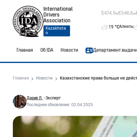
International
$474.9
€546.6
Drivers
Association
19
°C
Алматы
Kazakhsta
n
Главная
Об IDA
Новости
Департамент выдач
Главная
Новости
Казахстанские права больше не дейст
Дария Л.
- Эксперт
Последнее обновление: 02.04.2025