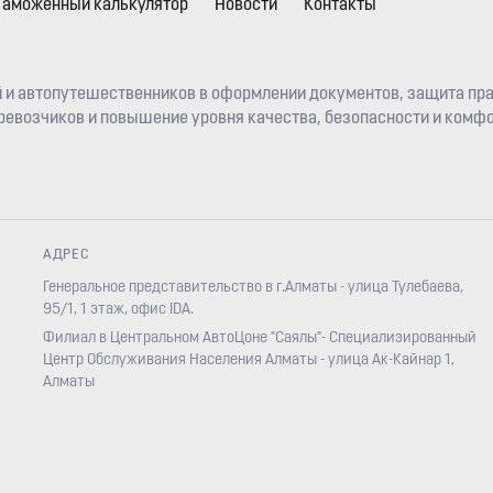
Таможенный калькулятор
Новости
Контакты
 и автопутешественников в оформлении документов, защита пра
евозчиков и повышение уровня качества, безопасности и комфо
АДРЕС
Генеральное представительство в г.Алматы - улица Тулебаева,
95/1, 1 этаж, офис IDA.
Филиал в Центральном АвтоЦоне "Саялы"- Специализированный
Центр Обслуживания Населения Алматы - улица Ак-Кайнар 1,
Алматы