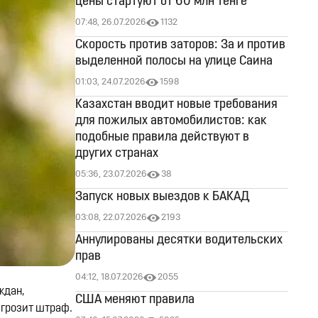
цены стартуют от 60 млн тенге
07:48, 26.07.2026
1132
Скорость против заторов: За и против
выделенной полосы на улице Саина
01:03, 24.07.2026
1598
Казахстан вводит новые требования
для пожилых автомобилистов: как
подобные правила действуют в
других странах
05:36, 23.07.2026
38
Запуск новых выездов к БАКАД
03:08, 22.07.2026
2193
Аннулированы десятки водительских
прав
04:12, 18.07.2026
2055
ждан,
США меняют правила
 грозит штраф.