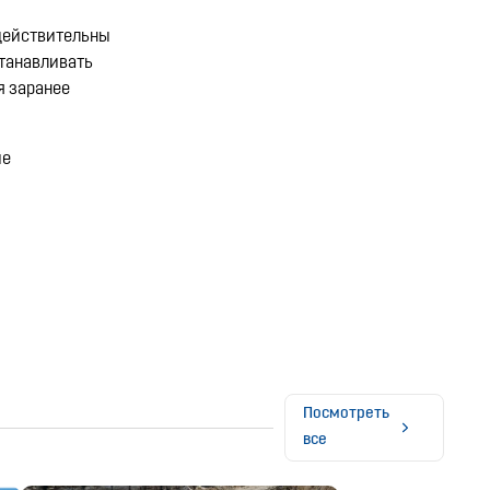
 действительны
станавливать
я заранее
ие
Посмотреть
все