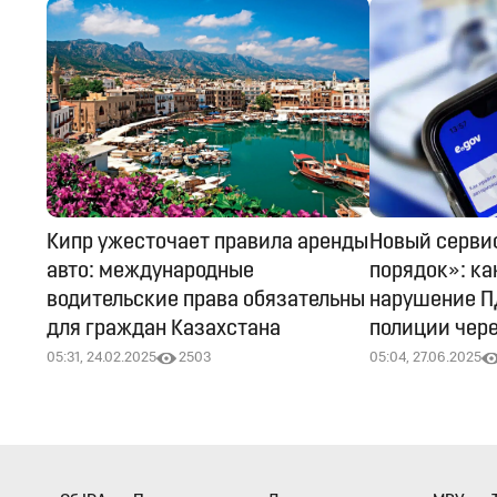
Кипр ужесточает правила аренды
Новый серви
авто: международные
порядок»: ка
водительские права обязательны
нарушение П
для граждан Казахстана
полиции чере
05:31, 24.02.2025
2503
05:04, 27.06.2025