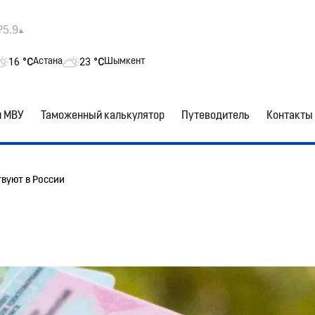
₽5.9
16
°C
23
°C
Астана
Шымкент
и МВУ
Таможенный калькулятор
Путеводитель
Контакты
вуют в России