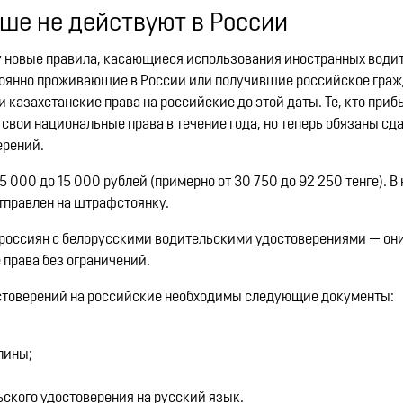
ше не действуют в России
илу новые правила, касающиеся использования иностранных води
тоянно проживающие в России или получившие российское граж
 казахстанские права на российские до этой даты. Те, кто приб
 свои национальные права в течение года, но теперь обязаны сд
ений. ​
 000 до 15 000 рублей (примерно от 30 750 до 92 250 тенге). В
правлен на штрафстоянку. ​
 россиян с белорусскими водительскими удостоверениями — они
права без ограничений.
стоверений на российские необходимы следующие документы:​
ины;​
кого удостоверения на русский язык. ​