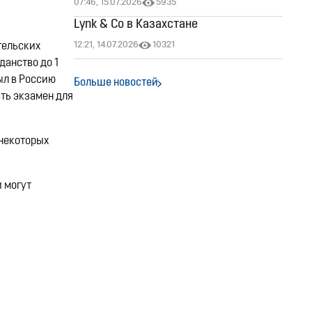
07:46, 15.07.2026
5935
Lynk & Co в Казахстане
12:21, 14.07.2026
10321
тельских
данство до 1
ыл в Россию
Больше новостей
ать экзамен для
 некоторых
 могут