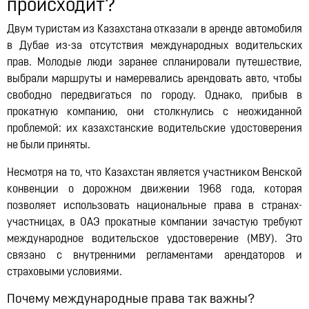
Lynk & Co в Казахстане
происходит?
12:21, 14.07.2026
10327
Двум туристам из Казахстана отказали в аренде автомобиля
в Дубае из-за отсутствия международных водительских
прав. Молодые люди заранее спланировали путешествие,
выбрали маршруты и намеревались арендовать авто, чтобы
свободно передвигаться по городу. Однако, прибыв в
прокатную компанию, они столкнулись с неожиданной
проблемой: их казахстанские водительские удостоверения
не были приняты.
Несмотря на то, что Казахстан является участником Венской
конвенции о дорожном движении 1968 года, которая
позволяет использовать национальные права в странах-
участницах, в ОАЭ прокатные компании зачастую требуют
международное водительское удостоверение (МВУ). Это
связано с внутренними регламентами арендаторов и
страховыми условиями.
Почему международные права так важны?