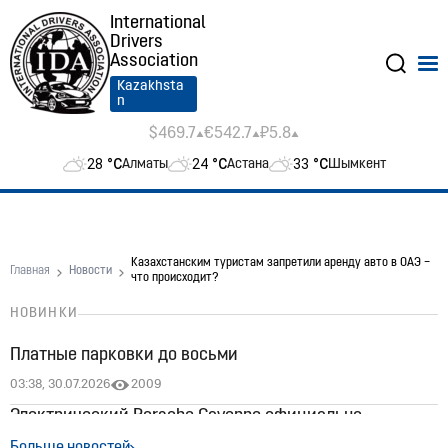
International
Drivers
Association
Kazakhsta
n
$469.7
€542.7
₽5.8
28
°C
24
°C
33
°C
Алматы
Астана
Шымкент
Казахстанским туристам запретили аренду авто в ОАЭ –
Главная
Новости
что происходит?
НОВИНКИ
Платные парковки до восьми
03:38, 30.07.2026
2009
Электрический Porsche Cayenne официально
появился в Казахстане: цены стартуют от 60 млн