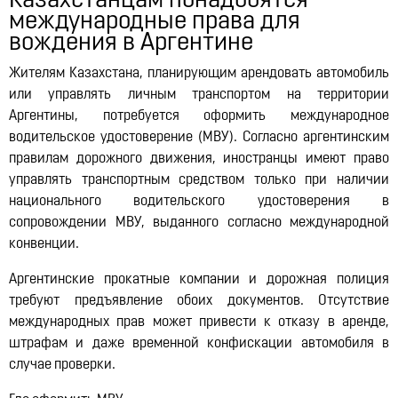
Казахстанцам понадобятся
Lynk & Co в Казахстане
международные права для
12:21, 14.07.2026
10322
вождения в Аргентине
Жителям Казахстана, планирующим арендовать автомобиль
или управлять личным транспортом на территории
Аргентины, потребуется оформить международное
водительское удостоверение (МВУ). Согласно аргентинским
правилам дорожного движения, иностранцы имеют право
управлять транспортным средством только при наличии
национального водительского удостоверения в
сопровождении МВУ, выданного согласно международной
конвенции.
Аргентинские прокатные компании и дорожная полиция
требуют предъявление обоих документов. Отсутствие
международных прав может привести к отказу в аренде,
штрафам и даже временной конфискации автомобиля в
случае проверки.