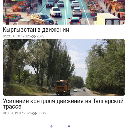
Кыргызстан в движении
02:31, 08.01.2025
2612
Усиление контроля движения на Талгарской
трассе
06:09, 19.07.2025
3035