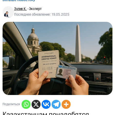
Больше новостей
тенге
Зулия К.
- Эксперт
07:48, 26.07.2026
1136
Последнее обновление: 19.05.2025
Скорость против заторов: За и против
выделенной полосы на улице Саина
01:03, 24.07.2026
1598
Казахстан вводит новые требования для
пожилых автомобилистов: как подобные правила
действуют в других странах
05:36, 23.07.2026
38
Запуск новых выездов к БАКАД
03:08, 22.07.2026
2194
Аннулированы десятки водительских прав
04:12, 18.07.2026
2059
США меняют правила
Поделиться
07:46, 15.07.2026
5935