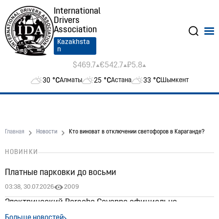
International
Drivers
Association
Kazakhsta
n
$469.7
€542.7
₽5.8
30
°C
25
°C
33
°C
Алматы
Астана
Шымкент
Главная
Новости
Кто виноват в отключении светофоров в Караганде?
НОВИНКИ
Платные парковки до восьми
03:38, 30.07.2026
2009
Электрический Porsche Cayenne официально
появился в Казахстане: цены стартуют от 60 млн
Больше новостей