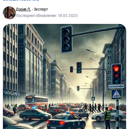
тенге
Дария Л.
- Эксперт
07:48, 26.07.2026
1138
Последнее обновление: 18.03.2025
Скорость против заторов: За и против
выделенной полосы на улице Саина
01:03, 24.07.2026
1600
Казахстан вводит новые требования для
пожилых автомобилистов: как подобные правила
действуют в других странах
05:36, 23.07.2026
42
Запуск новых выездов к БАКАД
03:08, 22.07.2026
2196
Аннулированы десятки водительских прав
04:12, 18.07.2026
2062
США меняют правила
07:46, 15.07.2026
5935
Lynk & Co в Казахстане