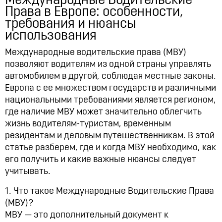
Международные Водительские
США меняют правила
Права в Европе: особенности,
07:46, 15.07.2026
5935
требования и нюансы
использования
Международные водительские права (МВУ)
позволяют водителям из одной страны управлять
автомобилем в другой, соблюдая местные законы.
Европа с ее множеством государств и различными
национальными требованиями является регионом,
где наличие МВУ может значительно облегчить
жизнь водителям-туристам, временным
резидентам и деловым путешественникам. В этой
статье разберем, где и когда МВУ необходимо, как
его получить и какие важные нюансы следует
учитывать.
1. Что такое Международные Водительские Права
(МВУ)?
МВУ — это дополнительный документ к