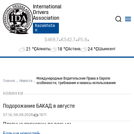
International
Drivers
Association
Kazakhsta
n
$469.7
€542.7
₽5.8
21
°C
18
°C
24
°C
Алматы
Астана
Шымкент
Международные Водительские Права в Европе:
Главная
Новости
особенности, требования и нюансы использования
НОВИНКИ
Подорожание БАКАД в августе
07:14, 06.08.2026
1971
Платные парковки до восьми
03:38, 30.07.2026
2010