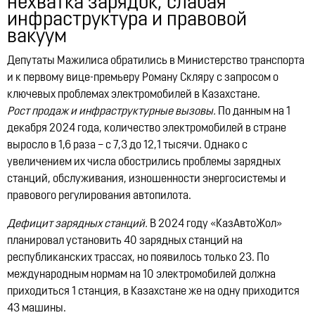
нехватка зарядок, слабая
Lynk & Co в Казахстане
инфраструктура и правовой
12:21, 14.07.2026
10327
вакуум
Депутаты Мажилиса обратились в Министерство транспорта
и к первому вице-премьеру Роману Скляру с запросом о
ключевых проблемах электромобилей в Казахстане.
Рост продаж и инфраструктурные вызовы.
По данным на 1
декабря 2024 года, количество электромобилей в стране
выросло в 1,6 раза – с 7,3 до 12,1 тысячи. Однако с
увеличением их числа обострились проблемы зарядных
станций, обслуживания, изношенности энергосистемы и
правового регулирования автопилота.
Дефицит зарядных станций.
В 2024 году «КазАвтоЖол»
планировал установить 40 зарядных станций на
республиканских трассах, но появилось только 23. По
международным нормам на 10 электромобилей должна
приходиться 1 станция, в Казахстане же на одну приходится
43 машины.