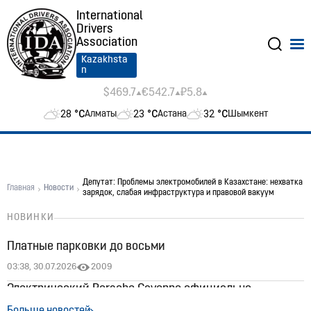
International
Drivers
Association
Kazakhsta
n
$469.7
€542.7
₽5.8
28
°C
23
°C
32
°C
Алматы
Астана
Шымкент
Депутат: Проблемы электромобилей в Казахстане: нехватка
Главная
Новости
зарядок, слабая инфраструктура и правовой вакуум
НОВИНКИ
Платные парковки до восьми
03:38, 30.07.2026
2009
Электрический Porsche Cayenne официально
появился в Казахстане: цены стартуют от 60 млн