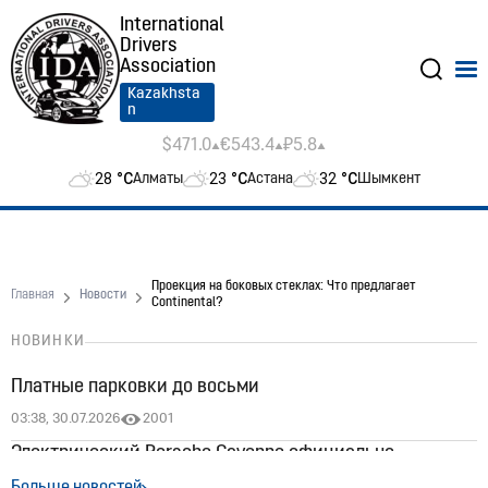
International
Drivers
Association
Kazakhsta
n
$471.0
€543.4
₽5.8
28
°C
23
°C
32
°C
Алматы
Астана
Шымкент
Проекция на боковых стеклах: Что предлагает
Главная
Новости
Continental?
НОВИНКИ
Платные парковки до восьми
03:38, 30.07.2026
2001
Электрический Porsche Cayenne официально
появился в Казахстане: цены стартуют от 60 млн