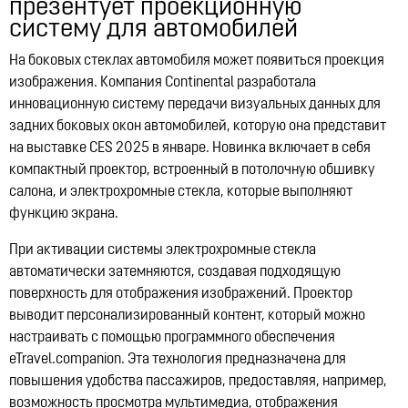
Lynk & Co в Казахстане
презентует проекционную
систему для автомобилей
12:21, 14.07.2026
10322
На боковых стеклах автомобиля может появиться проекция
изображения. Компания Continental разработала
инновационную систему передачи визуальных данных для
задних боковых окон автомобилей, которую она представит
на выставке CES 2025 в январе. Новинка включает в себя
компактный проектор, встроенный в потолочную обшивку
салона, и электрохромные стекла, которые выполняют
функцию экрана.
При активации системы электрохромные стекла
автоматически затемняются, создавая подходящую
поверхность для отображения изображений. Проектор
выводит персонализированный контент, который можно
настраивать с помощью программного обеспечения
eTravel.companion. Эта технология предназначена для
повышения удобства пассажиров, предоставляя, например,
возможность просмотра мультимедиа, отображения