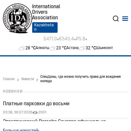
International
Drivers
Association
Kazakhsta
n
$471.0
€543.4
₽5.8
28
°C
23
°C
32
°C
Алматы
Астана
Шымкент
СпецЦоны, где можно получить права для вождения
Главная
Новости
мопеда
НОВИНКИ
Платные парковки до восьми
03:38, 30.07.2026
2001
Электрический Porsche Cayenne официально
появился в Казахстане: цены стартуют от 60 млн