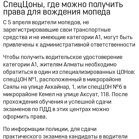
Lynk & Co в Казахстане
СпецЦоны, где можно получить
12:21, 14.07.2026
10322
права для вождения мопеда
С 5 апреля водители мопедов, не
зарегистрировавшие свои транспортные
средства и не имеющие категории А1, могут быть
привлечены к административной ответственности
Чтобы получить водительское удостоверение
категории А1, жителям Алматы необходимо
обратиться в один из специализированных ЦОНов:
спецЦОН №1, расположенный в микрорайоне
Саялы на улице Аккайнар, 1, или спецЦОН №6 в
микрорайоне Кемел на улице Аксуат, 118. После
прохождения обучения и успешной сдачи
экзаменов по ПДД в этих центрах можно
оформить права.
По информации полиции, для сдачи
практического экзамена кандидаты в водители