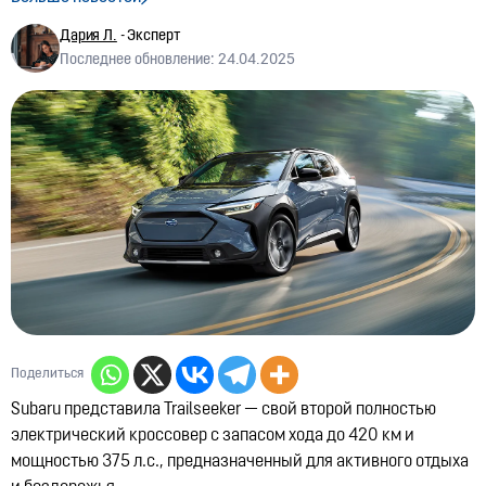
Скорость против заторов: За и против
выделенной полосы на улице Саина
Дария Л.
- Эксперт
Последнее обновление: 24.04.2025
01:03, 24.07.2026
1590
Казахстан вводит новые требования для
пожилых автомобилистов: как подобные правила
действуют в других странах
05:36, 23.07.2026
25
Запуск новых выездов к БАКАД
03:08, 22.07.2026
2180
Аннулированы десятки водительских прав
04:12, 18.07.2026
2043
США меняют правила
Поделиться
07:46, 15.07.2026
5930
Subaru представила Trailseeker — свой второй полностью
Lynk & Co в Казахстане
электрический кроссовер с запасом хода до 420 км и
12:21, 14.07.2026
10310
мощностью 375 л.с., предназначенный для активного отдыха
Китайский рынок остывает