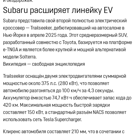
и бездорожья.
Subaru расширяет линейку EV
06:17, 12.07.2026
2343
Subaru представила свой второй полностью электрический
кроссовер — Trailseeker, дебютировавший на автосалоне в
Нью-Йорке в апреле 2025 года. Этот среднеразмерный SUV,
разработанный совместно с Toyota, базируется на платформе
e-TNGA и является более крупной и мощной альтернативой
модели Solterra.​
Википедия — свободная энциклопедия
Trailseeker оснащён двумя электродвигателями суммарной
мощностью около 375 л.с. (280 кВт), что позволяет
автомобилю разгоняться до 100 км/ч за 4,3 секунды.
Аккумулятор ёмкостью 74,7 кВт·ч обеспечивает запас хода до
420 км. Максимальная мощность быстрой зарядки
составляет 150 кВт, а стандартный разъём NACS позволяет
использовать сеть Tesla Supercharger.​
Клиренс автомобиля составляет 210 мм, что в сочетании с