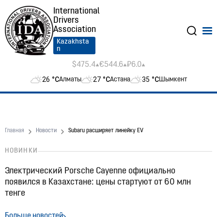
International
Drivers
Association
Kazakhsta
n
$475.4
€544.6
₽6.0
26
°C
27
°C
35
°C
Алматы
Астана
Шымкент
Главная
Новости
Subaru расширяет линейку EV
НОВИНКИ
Электрический Porsche Cayenne официально
появился в Казахстане: цены стартуют от 60 млн
тенге
07:48, 26.07.2026
31
Больше новостей