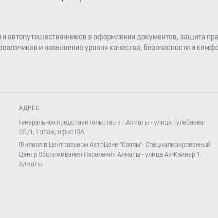
 и автопутешественников в оформлении документов, защита пра
евозчиков и повышение уровня качества, безопасности и комфо
АДРЕС
Генеральное представительство в г.Алматы - улица Тулебаева,
95/1, 1 этаж, офис IDA.
Филиал в Центральном АвтоЦоне "Саялы"- Специализированный
Центр Обслуживания Населения Алматы - улица Ак-Кайнар 1,
Алматы