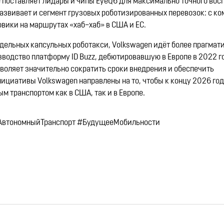
ое поставляет лидары и чипы EyeQ6 для максимально точного вос
звивает и сегмент грузовых роботизированных перевозок: с ко
овики на маршрутах «хаб–хаб» в США и ЕС.
отдельных капсульных роботакси, Volkswagen идёт более прагмат
водство платформу ID Buzz, дебютировавшую в Европе в 2022 г
воляет значительно сократить сроки внедрения и обеспечить
циативы Volkswagen направлены на то, чтобы к концу 2026 год
 транспортом как в США, так и в Европе.
#АвтономныйТранспорт #БудущееМобильности