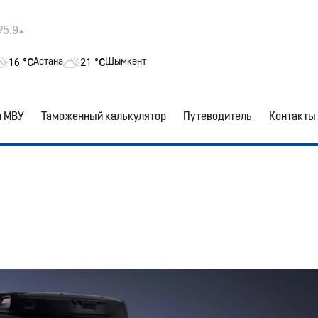
₽5.9
16
°C
21
°C
Астана
Шымкент
и МВУ
Таможенный калькулятор
Путеводитель
Контакты