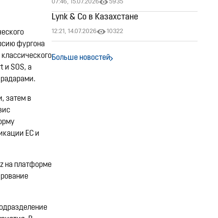
07:46, 15.07.2026
5935
Lynk & Co в Казахстане
12:21, 14.07.2026
10322
ческого
ерсию фургона
 классического
Больше новостей
 и SOS, а
 радарами.
, затем в
вис
форму
икации ЕС и
zz на платформе
ирование
подразделение