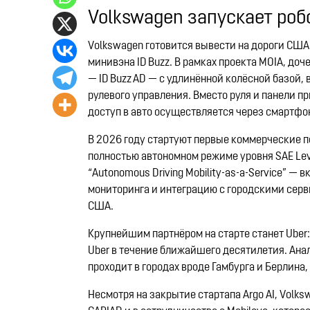
Volkswagen запускает роб
Volkswagen готовится вывести на дороги США
минивэна ID Buzz. В рамках проекта MOIA, д
— ID Buzz AD — с удлинённой колёсной базой
рулевого управления. Вместо руля и панели п
доступ в авто осуществляется через смартфо
В 2026 году стартуют первые коммерческие п
полностью автономном режиме уровня SAE Leve
“Autonomous Driving Mobility-as-a-Service” 
мониторинга и интеграцию с городскими сер
США.
Крупнейшим партнёром на старте станет Uber
Uber в течение ближайшего десятилетия. Ана
проходит в городах вроде Гамбурга и Берлина,
Несмотря на закрытие стартапа Argo AI, Vol