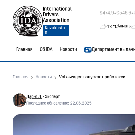
International
$474.9
€546.6
Drivers
Association
18
°C
Алматы
Kazakhsta
n
Главная
Об IDA
Новости
Департамент выдач
Главная
Новости
Volkswagen запускает роботакси
Дария Л.
- Эксперт
Последнее обновление: 22.06.2025