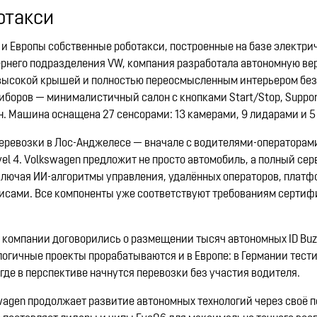
отакси
 и Европы собственные роботакси, построенные на базе электри
очернего подразделения VW, компания разработала автономную в
, высокой крышей и полностью переосмысленным интерьером без
риборов — минималистичный салон с кнопками Start/Stop, Support
н. Машина оснащена 27 сенсорами: 13 камерами, 9 лидарами и 5
еревозки в Лос-Анджелесе — вначале с водителями-операторами
l 4. Volkswagen предложит не просто автомобиль, а полный сер
— включая ИИ-алгоритмы управления, удалённых операторов, плат
висами. Все компоненты уже соответствуют требованиям сертиф
: компании договорились о размещении тысяч автономных ID Bu
логичные проекты прорабатываются и в Европе: в Германии тест
 где в перспективе начнутся перевозки без участия водителя.
kswagen продолжает развитие автономных технологий через своё 