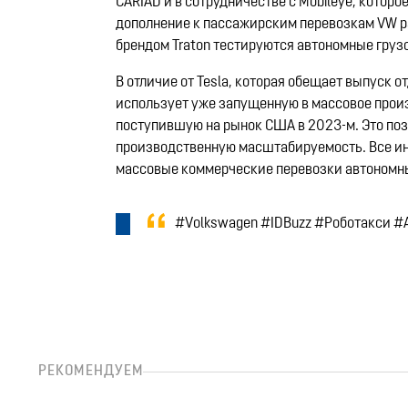
CARIAD и в сотрудничестве с Mobileye, котор
дополнение к пассажирским перевозкам VW ра
брендом Traton тестируются автономные груз
В отличие от Tesla, которая обещает выпуск 
использует уже запущенную в массовое произ
поступившую на рынок США в 2023-м. Это поз
производственную масштабируемость. Все ини
массовые коммерческие перевозки автономным
#Volkswagen #IDBuzz #Роботакси 
РЕКОМЕНДУЕМ