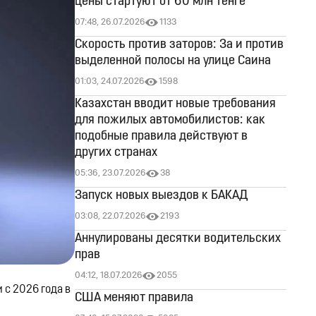
цены стартуют от 60 млн тенге
07:48, 26.07.2026
1133
Скорость против заторов: За и против
выделенной полосы на улице Саина
01:03, 24.07.2026
1598
Казахстан вводит новые требования
для пожилых автомобилистов: как
подобные правила действуют в
других странах
05:36, 23.07.2026
38
Запуск новых выездов к БАКАД
03:08, 22.07.2026
2193
Аннулированы десятки водительских
прав
04:12, 18.07.2026
2055
 с 2026 года в
США меняют правила