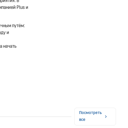
приятия. В
мпанией Plus и
ичным путём:
оду и
а начать
Посмотреть
все