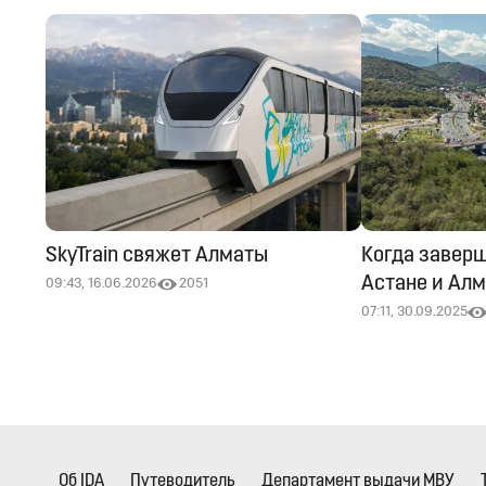
SkyTrain свяжет Алматы
Когда заверш
Астане и Ал
09:43, 16.06.2026
2051
07:11, 30.09.2025
Об IDA
Путеводитель
Департамент выдачи МВУ