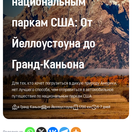
национальным
паркам США: От
Йеллоустоуна до
Гранд-Каньона
Для тех, кто хочет погрузиться в дикую природу Америки,
нет лучшего способа, чем отправиться в автомобильное
путешествие по национальным паркам США
в Гранд-Каньон
из Йеллоустоуна
1700 км
6-7 дней