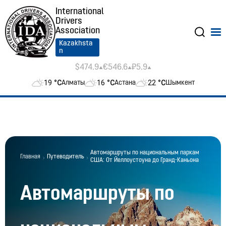
International
Drivers
Association
Kazakhsta
n
$474.9
€546.6
₽5.9
19
°C
16
°C
22
°C
Алматы
Астана
Шымкент
Автомаршруты по национальным паркам
Главная
Путеводитель
США: От Йеллоустоуна до Гранд-Каньона
Автомаршруты по