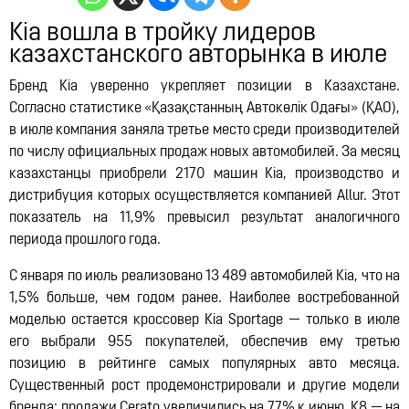
Lynk & Co в Казахстане
Kia вошла в тройку лидеров
12:21, 14.07.2026
10322
казахстанского авторынка в июле
Бренд Kia уверенно укрепляет позиции в Казахстане.
Согласно статистике «Қазақстанның Автокөлік Одағы» (ҚАО),
в июле компания заняла третье место среди производителей
по числу официальных продаж новых автомобилей. За месяц
казахстанцы приобрели 2170 машин Kia, производство и
дистрибуция которых осуществляется компанией Allur. Этот
показатель на 11,9% превысил результат аналогичного
периода прошлого года.
С января по июль реализовано 13 489 автомобилей Kia, что на
1,5% больше, чем годом ранее. Наиболее востребованной
моделью остается кроссовер Kia Sportage — только в июле
его выбрали 955 покупателей, обеспечив ему третью
позицию в рейтинге самых популярных авто месяца.
Существенный рост продемонстрировали и другие модели
бренда: продажи Cerato увеличились на 77% к июню, K8 — на