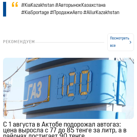
#KiaKazakhstan #АвторынокКазахстана
#KiaSportage #ПродажиАвто #AllurKazakhstan
Посмотреть
РЕКОМЕНДУЕМ
все
С 1 августа в Актобе подорожал автогаз:
цена выросла с 77 до 85 тенге за литр, а в
районах достигает 90 тенге.