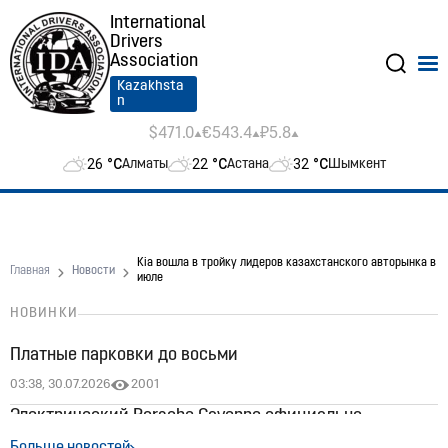
International
Drivers
Association
Kazakhsta
n
$471.0
€543.4
₽5.8
26
°C
22
°C
32
°C
Алматы
Астана
Шымкент
Kia вошла в тройку лидеров казахстанского авторынка в
Главная
Новости
июле
НОВИНКИ
Платные парковки до восьми
03:38, 30.07.2026
2001
Электрический Porsche Cayenne официально
появился в Казахстане: цены стартуют от 60 млн