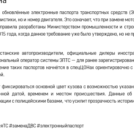
на
 обновлённые электронные паспорта транспортных средств (ЭП
истики, но и номер двигателя. Это означает, что при замене мо
 правила разработаны Министерством промышленности и стро
15 года, когда данное требование уже было утверждено, но не 
станские автопроизводители, официальные дилеры иностра
ональный оператор системы ЭПТС — для ранее зарегистрирова
ение таких паспортов начнётся в спецЦОНах ориентировочно с
ей.
т фиксироваться основной цвет кузова с возможностью указан
чной датой, временем и местом происшествия. Данные об 
рации с полицейскими базами, что усилит прозрачность истори
ияТС #заменаДВС #электронныйпаспорт