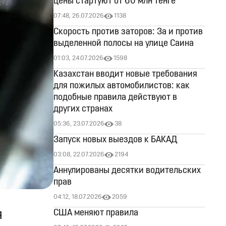
цены стартуют от 60 млн тенге
07:48, 26.07.2026
1138
Скорость против заторов: За и против
выделенной полосы на улице Саина
01:03, 24.07.2026
1598
Казахстан вводит новые требования
для пожилых автомобилистов: как
подобные правила действуют в
других странах
05:36, 23.07.2026
38
Запуск новых выездов к БАКАД
03:08, 22.07.2026
2194
Аннулированы десятки водительских
прав
04:12, 18.07.2026
2059
я
США меняют правила