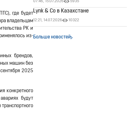
07:46, 15.07.2026
5935
Lynk & Co в Казахстане
ТС), где будет
12:21, 14.07.2026
10322
тора владельцам
ительства РК и
применялось из-
Больше новостей
нных брендов,
нных машин без
 сентября 2025
ия конкретного
авариях будут
и транспортного