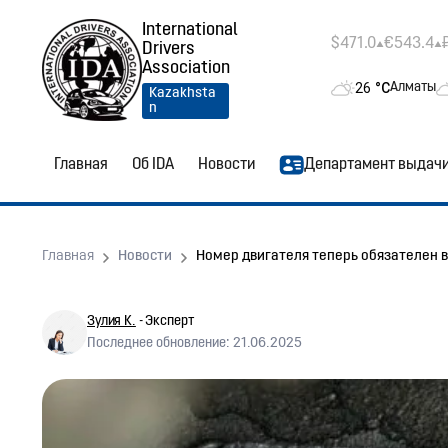
International
$471.0
€543.4
Drivers
Association
26
°C
Алматы
Kazakhsta
n
Главная
Об IDA
Новости
Департамент выдач
Главная
Новости
Номер двигателя теперь обязателен в
Зулия К.
- Эксперт
Последнее обновление: 21.06.2025