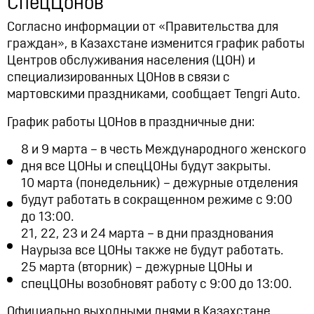
СпецЦонов
12:21, 14.07.2026
10316
Согласно информации от «Правительства для
граждан», в Казахстане изменится график работы
Центров обслуживания населения (ЦОН) и
специализированных ЦОНов в связи с
мартовскими праздниками, сообщает Tengri Auto.
График работы ЦОНов в праздничные дни:
8 и 9 марта – в честь Международного женского
дня все ЦОНы и спецЦОНы будут закрыты.
10 марта (понедельник) – дежурные отделения
будут работать в сокращенном режиме с 9:00
до 13:00.
21, 22, 23 и 24 марта – в дни празднования
Наурыза все ЦОНы также не будут работать.
25 марта (вторник) – дежурные ЦОНы и
спецЦОНы возобновят работу с 9:00 до 13:00.
Официально выходными днями в Казахстане