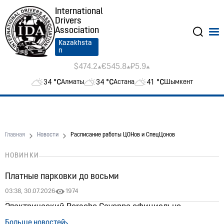
International
Drivers
Association
Kazakhsta
n
$474.2
€545.8
₽5.9
34
°C
34
°C
41
°C
Алматы
Астана
Шымкент
Главная
Новости
Расписание работы ЦОНов и СпецЦонов
НОВИНКИ
Платные парковки до восьми
03:38, 30.07.2026
1974
Электрический Porsche Cayenne официально
появился в Казахстане: цены стартуют от 60 млн
Больше новостей