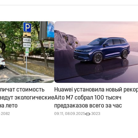
еличат стоимость
Huawei установила новый рекор
ведут экологические
Aito M7 собрал 100 тысяч
на лето
предзаказов всего за час
2082
09:11, 08.09.2025
3023