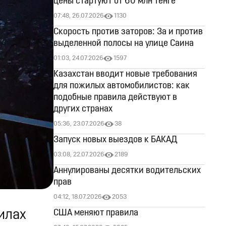
цены стартуют от 60 млн тенге
07:48, 26.07.2026
1130
Скорость против заторов: За и против
выделенной полосы на улице Саина
01:03, 24.07.2026
1597
Казахстан вводит новые требования
для пожилых автомобилистов: как
подобные правила действуют в
других странах
05:36, 23.07.2026
38
Запуск новых выездов к БАКАД
03:08, 22.07.2026
2189
Аннулированы десятки водительских
прав
04:12, 18.07.2026
2053
илах
США меняют правила