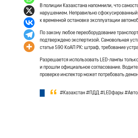
В полиции Казахстана напомнили, что самост
нарушением. Неправильно сфокусированный с
к временной остановке эксплуатации автомо
По закону любое переоборудование транспорт
подтверждено экспертизой. Самовольная уст
статье 590 КоАП РК: штраф, требование уст
Разрешается использовать LED-лампы только
и прошли официальное согласование. Водите
проверке инспектор может потребовать демон
#Казахстан #ПДД #LEDфары #Авт