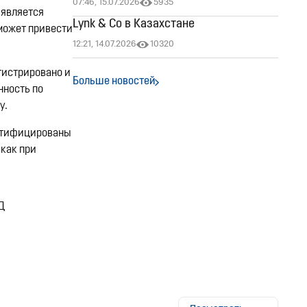
07:46, 15.07.2026
5935
 является
Lynk & Co в Казахстане
может привести
12:21, 14.07.2026
10320
гистрировано и
Больше новостей
нность по
у.
ертифицированы
как при
Д