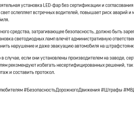
оятельная установка LED-фар без сертификации и согласования
вет ослепляет встречных водителей, повышает риск аварий и 
биля.
ного средства, затрагивающее безопасность, должно быть заре
ановка светодиодных ламп влечёт административную ответстве
ранить нарушение и даже эвакуацию автомобиля на штрафстоянк
 в случае, если они установлены производителем на заводе, с
лям рекомендуют избегать несертифицированных решений, так 
таж и составить протокол.
олюбителям #БезопасностьДорожногоДвижения #Штрафы #МВ