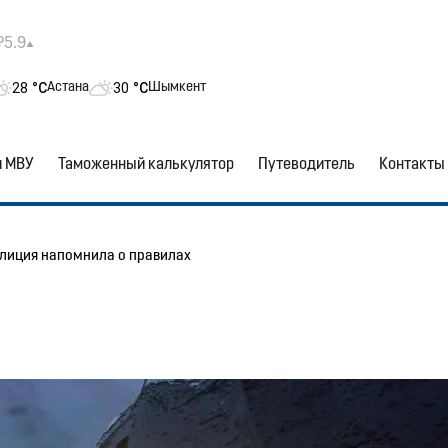
₽5.9
28
°C
30
°C
Астана
Шымкент
и МВУ
Таможенный калькулятор
Путеводитель
Контакты
лиция напомнила о правилах