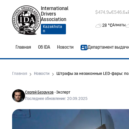
International
$474.9
€546.6
Drivers
Association
28
°C
Алматы
Kazakhsta
n
Главная
Об IDA
Новости
Департамент выдач
Главная
Новости
Штрафы за незаконные LED-фары: по
Сергей Безруков
- Эксперт
Последнее обновление: 20.09.2025