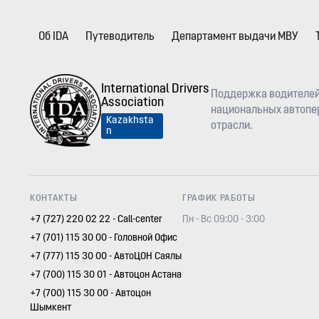
Об IDA
Путеводитель
Департамент выдачи МВУ
International Drivers
Поддержка водителей
Association
национальных автопер
Kazakhsta
отрасли.
n
КОНТАКТЫ
ГРАФИК РАБОТЫ
+7 (727) 220 02 22 - Call-center
Пн - Вс 09:00 - 3:00
+7 (701) 115 30 00 - Головной Офис
+7 (777) 115 30 00 - АвтоЦОН Саялы
+7 (700) 115 30 01 - Автоцон Астана
+7 (700) 115 30 00 - Автоцон
Шымкент