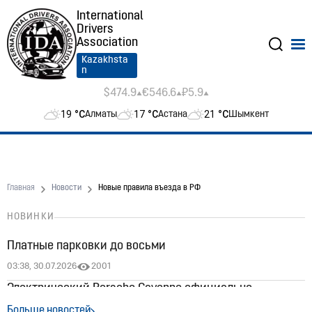
International
Drivers
Association
Kazakhsta
n
$474.9
€546.6
₽5.9
19
°C
17
°C
21
°C
Алматы
Астана
Шымкент
Главная
Новости
Новые правила въезда в РФ
НОВИНКИ
Платные парковки до восьми
03:38, 30.07.2026
2001
Электрический Porsche Cayenne официально
появился в Казахстане: цены стартуют от 60 млн
Больше новостей