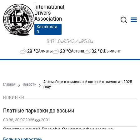
International
Drivers
Association
Kazakhsta
n
$471.0
€543.4
₽5.8
28
°C
23
°C
32
°C
Алматы
Астана
Шымкент
Автомобили с наименьшей потерей стоимости в 2025
Главная
Новости
году
НОВИНКИ
Платные парковки до восьми
03:38, 30.07.2026
2001
Электрический Porsche Cayenne официально
появился в Казахстане: цены стартуют от 60 млн