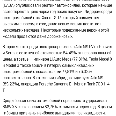
Lynk & Co в Казахстане
(CADA) опубликовали рейтинг автомобилей, которые меньше
12:21, 14.07.2026
10322
всего теряют в цене через год после покупки. Лидером среди
электромобилей стал Xiaomi SU7, который пользуется
высоким спросом, а ожидание новых машин достигает
нескольких месяцев. Некоторые подержанные версии этой
модели продаются даже дороже новых.
Второе место среди электрокаров занял Aito M9 EV от Huawei
и Seres с остаточной стоимостью 84,45% от первоначальной
цены, а третье — минивэн Li Auto Mega (77,81%). Tesla Model X
и Model 3 также вошли в пятерку самых ликвидных
электромобилей с показателями 77,81% и 76,03%
соответственно. В категории гибридов лидирует Aito M9
(85,23%), опередив Porsche Cayenne E-Hybrid и Tank 700 Hi4-
T.
Среди бензиновых автомобилей первое место удерживает
BMW X5 с сохранением 83,75% стоимости через год. В целом
гибриды признаны наиболее выгодными по ликвидности,