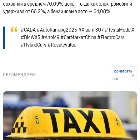
сохраняя в среднем 70,09% цены, тогда как электромобили
удерживают 66,2%, а бензиновые авто — 64,08%.
#CADA #AutoRanking2025 #XiaomiSU7 #TeslaModelX
#BMWX5 #AitoM9 #CarMarketChina #ElectroCars
#HybridCars #ResaleValue
Посмотреть
РЕКОМЕНДУЕМ
все