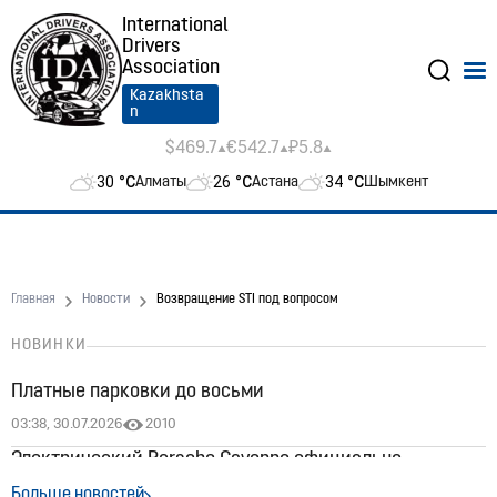
International
Drivers
Association
Kazakhsta
n
$469.7
€542.7
₽5.8
30
°C
26
°C
34
°C
Алматы
Астана
Шымкент
Главная
Новости
Возвращение STI под вопросом
НОВИНКИ
Платные парковки до восьми
03:38, 30.07.2026
2010
Электрический Porsche Cayenne официально
появился в Казахстане: цены стартуют от 60 млн
Больше новостей