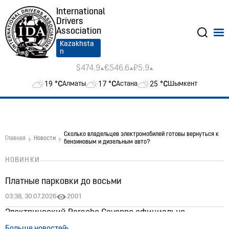
International
Drivers
Association
Kazakhsta
n
$474.9
€546.6
₽5.9
19
°C
17
°C
25
°C
Алматы
Астана
Шымкент
Сколько владельцев электромобилей готовы вернуться к
Главная
Новости
бензиновым и дизельным авто?
НОВИНКИ
Платные парковки до восьми
03:38, 30.07.2026
2001
Электрический Porsche Cayenne официально
появился в Казахстане: цены стартуют от 60 млн