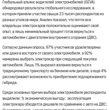
Lynk & Co в Казахстане
Глобальный альянс водителей электромобилей (GEVA)
12:21, 14.07.2026
10321
обнародовал результаты глобального исследования, в
котором приняли участие свыше 23 тысяч респондентов из
разных уголков мира. Анализ показал, что почти все
владельцы электрокаров положительно оценивают свой
опыт, а лишь минимальный процент готов вернуться к
автомобилям с двигателем внутреннего сгорания (ДВС).
Согласно данным опроса,
97% участников
удовлетворены
или даже в восторге от своего электромобиля, а
92%
намерены выбрать электрокар при следующей покупке
автомобиля. Лишь
1%
выразил желание вернуться к
традиционному транспорту на бензине или дизеле, а ещё
4%
рассматривают возможность приобретения подзаряжаемого
гибрида.
Среди основных причин выбора электромобиля респонденты
выделили: 1) экономическую выгоду: эксплуатация
электрокара обходится дешевле по сравнению с авто на ДВС;