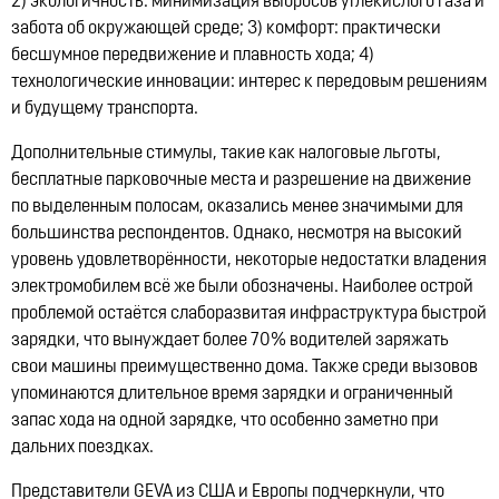
2) экологичность: минимизация выбросов углекислого газа и
забота об окружающей среде; 3) комфорт: практически
бесшумное передвижение и плавность хода; 4)
технологические инновации: интерес к передовым решениям
и будущему транспорта.
Дополнительные стимулы, такие как налоговые льготы,
бесплатные парковочные места и разрешение на движение
по выделенным полосам, оказались менее значимыми для
большинства респондентов. Однако, несмотря на высокий
уровень удовлетворённости, некоторые недостатки владения
электромобилем всё же были обозначены. Наиболее острой
проблемой остаётся
слаборазвитая инфраструктура быстрой
зарядки
, что вынуждает более
70% водителей
заряжать
свои машины преимущественно дома. Также среди вызовов
упоминаются
длительное время зарядки
и
ограниченный
запас хода
на одной зарядке, что особенно заметно при
дальних поездках.
Представители GEVA из США и Европы подчеркнули, что