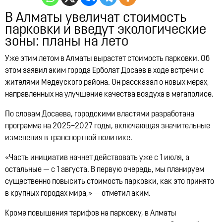
Lynk & Co в Казахстане
В Алматы увеличат стоимость
12:21, 14.07.2026
10322
парковки и введут экологические
зоны: планы на лето
Уже этим летом в Алматы вырастет стоимость парковки. Об
этом заявил аким города Ерболат Досаев в ходе встречи с
жителями Медеуского района. Он рассказал о новых мерах,
направленных на улучшение качества воздуха в мегаполисе.
По словам Досаева, городскими властями разработана
программа на 2025–2027 годы, включающая значительные
изменения в транспортной политике.
«Часть инициатив начнет действовать уже с 1 июля, а
остальные — с 1 августа. В первую очередь, мы планируем
существенно повысить стоимость парковки, как это принято
в крупных городах мира,» — отметил аким.
Кроме повышения тарифов на парковку, в Алматы