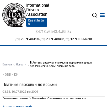
International
Drivers
Association
Kazakhsta
n
$471.0
€543.4
₽5.8
28
°C
23
°C
32
°C
Алматы
Астана
Шымкент
В Алматы увеличат стоимость парковки и введут
Главная
Новости
экологические зоны: планы на лето
НОВИНКИ
Платные парковки до восьми
03:38, 30.07.2026
2001
Электрический Porsche Cayenne официально
появился в Казахстане: цены стартуют от 60 млн